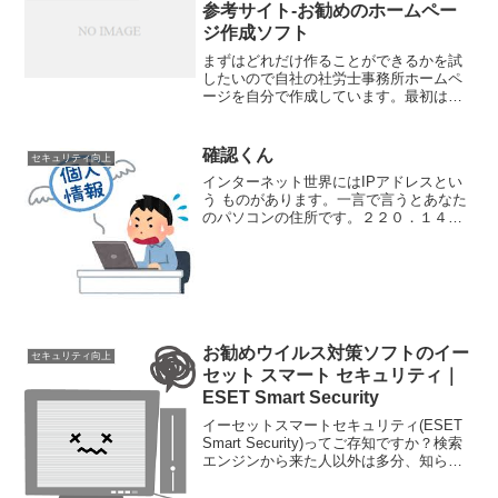
参考サイト-お勧めのホームペー
ジ作成ソフト
まずはどれだけ作ることができるかを試
したいので自社の社労士事務所ホームペ
ージを自分で作成しています。最初は
IBMのホームページビルダーを使ってい
たのですが、何か違うなと思い、Adobe
社のゴーライブというソフトに代えまし
確認くん
セキュリティ向上
た。プロのWEB制作...
インターネット世界にはIPアドレスとい
う ものがあります。一言で言うとあなた
のパソコンの住所です。２２０．１４
５．３０．５●というような文字の羅列が
IPアドレスです。あなたのパソコンにも
当然ありますよ。その情報から、どのプ
ロバイダを使ってい...
お勧めウイルス対策ソフトのイー
セキュリティ向上
セット スマート セキュリティ｜
ESET Smart Security
イーセットスマートセキュリティ(ESET
Smart Security)ってご存知ですか？検索
エンジンから来た人以外は多分、知らな
いと思います・・・ウイルスソフト（正
確にはウイルス対策ソフト）です。パソ