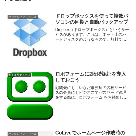
ドロップボックスを使って複数パ
パソコンソフト,ツール
ソコンの同期と自動バックアップ
Dropbox（ドロップボックス）というサー
ビスがあります。これは、ネット上のハ
ードディスクのようなもので、無料で使
えます（仕事で使うのであれば、将来は
有料版を検討しましょう。費用対効果は
抜群です）このドロップボックスはぜ
ひ、導入してくださ...
ロボフォームに2段階認証を導入
セキュリティ向上
しておこう
顧問先にも、いなだ事務所の各種サービ
スの会員にもビジネスでパスワード管理
をする際に、ロボフォーム をお勧めして
います。ロボフォームを使えば、それぞ
れのサービスのパスワードをまったく別
のものにできますし、jtPLVXT,
(2MUCgZG)%s...
GoLiveでホームページ作成時の
パソコンソフト,ツール