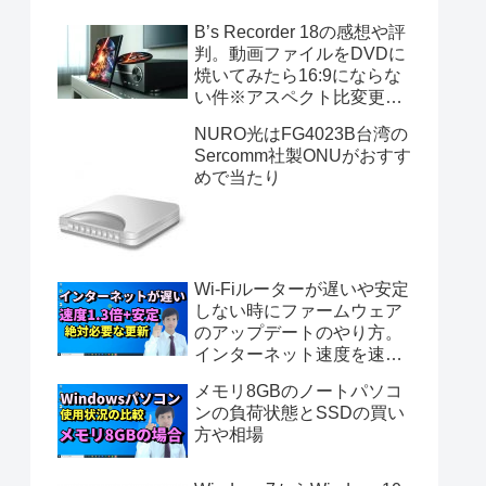
B’s Recorder 18の感想や評
判。動画ファイルをDVDに
焼いてみたら16:9にならな
い件※アスペクト比変更不
可
NURO光はFG4023B台湾の
Sercomm社製ONUがおすす
めで当たり
Wi-Fiルーターが遅いや安定
しない時にファームウェア
のアップデートのやり方。
インターネット速度を速く
する方法。無線LAN速度を
メモリ8GBのノートパソコ
早く安定させる。NECの
ンの負荷状態とSSDの買い
AtermWG2600HP3使用
方や相場