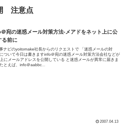
開 注意点
nfo＠宛の迷惑メール対策方法-メアドをネット上に公
する前に
工事ナビのyoitomake社長からのリクエストで 「迷惑メールの対
について今日は書きますinfo＠宛の迷惑メール対策方法会社などが
b上にメールアドレスを公開している と迷惑メールが異常に届きま
とえば、info＠aabbc...
2007.04.13