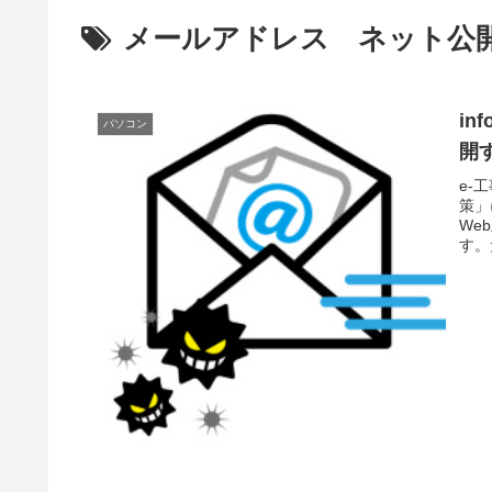
メールアドレス ネット公
i
パソコン
開
e-
策」
We
す。た